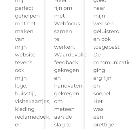
mij
Heel
goed
perfect
fijn om
naar
geholpen
met
mijn
met het
Webfocus
wensen
maken
samen
geluisterd
van
te
en ook
mijn
werken.
toegepast.
website,
Waardevolle
De
tevens
feedback
communicati
ook
gekregen
ging
mijn
en
erg fijn
logo,
handvaten
en
huisstijl,
gekregen
soepel.
visitekaartjes,
om
Het
kleding,
meteen
was
reclamedoek,
aan de
een
en
slag te
prettige