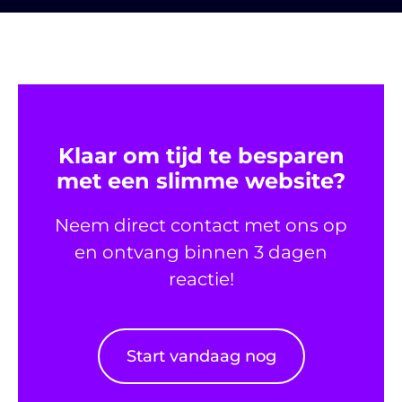
Klaar om tijd te besparen
met een slimme website?
Neem direct contact met ons op
en ontvang binnen 3 dagen
reactie!
Start vandaag nog